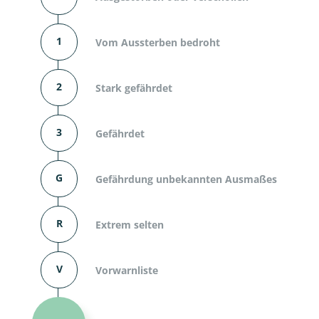
1
Vom Aussterben bedroht
2
Stark gefährdet
3
Gefährdet
G
Gefährdung unbekannten Ausmaßes
R
Extrem selten
V
Vorwarnliste