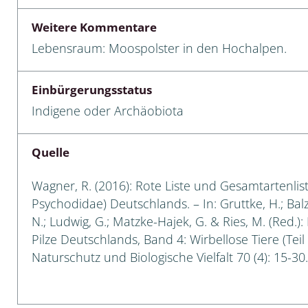
Weitere Kommentare
 Tanz-, Rennraubfliegen
Lebensraum: Moospolster in den Hochalpen.
und Sandlaufkäfer
Einbürgerungsstatus
Indigene oder Archäobiota
artige
r
Quelle
espen
Wagner, R. (2016): Rote Liste und Gesamtartenli
Psychodidae) Deutschlands. – In: Gruttke, H.; Balz
rpione
N.; Ludwig, G.; Matzke-Hajek, G. & Ries, M. (Red.)
Pilze Deutschlands, Band 4: Wirbellose Tiere (Teil
en
Naturschutz und Biologische Vielfalt 70 (4): 15-30.
mer
r