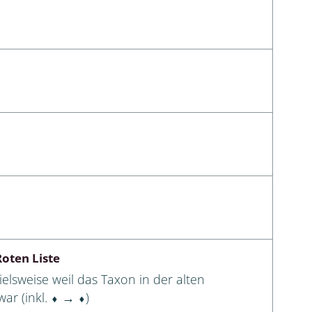
oten Liste
elsweise weil das Taxon in der alten
ar (inkl. ⬧ → ⬧)