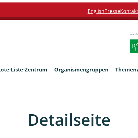
English
Presse
Kontak
Rote-Liste-Zentrum
Organismengruppen
Themen
Armleuchteralgen
Detailseite
Farn- und Blütenpflanzen
eln
Limnische Braunalgen und Ro