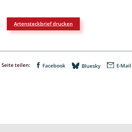
Artensteckbrief drucken
lingsmücken
egen
ulenspinner, Sichelflügler
Seite teilen:
Facebook
E-Mail
Bluesky
ige Falter
en
 Widderchen
ken
 und Heteromera