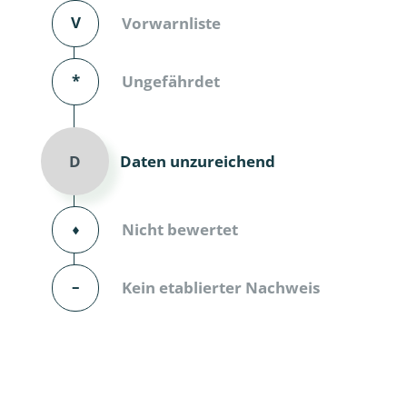
V
Vorwarnliste
Dunkelmü
Eintagsfli
*
Ungefährdet
Eulenfalte
Fransenflü
Daten unzureichend
D
Gnitzen
⬧
Nicht bewertet
Heuschre
Hundertfü
–
Kein etablierter Nachweis
Köcherflie
Kurzflügler
landbewoh
Ufer-Kugel