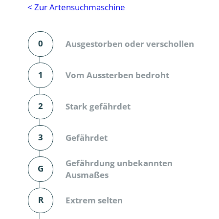
Reptilien
Binnenmol
< Zur Artensuchmaschine
Säugetiere
Blatt-, Sa
0
Ausgestorben oder verschollen
Süßwasserfische und Neunaugen
Blattfußkr
Blatthornk
1
Vom Aussterben bedroht
Bockkäfer
2
Stark gefährdet
Bodenlebe
3
Gefährdet
Borkenkäfe
Breitrüssle
Gefährdung unbekannten
G
Büschelm
Ausmaßes
Clavicorni
R
Extrem selten
Diversicor