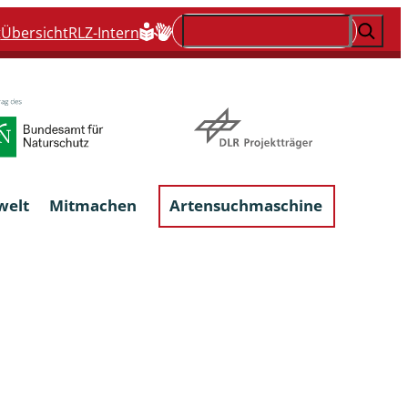
Suchen
t
Übersicht
RLZ-Intern
welt
Mitmachen
Artensuchmaschine
Flechten, flechtenbewohnende und
flechtenähnliche Pilze
Großpilze
talgen
Phytoparasitische Kleinpilze