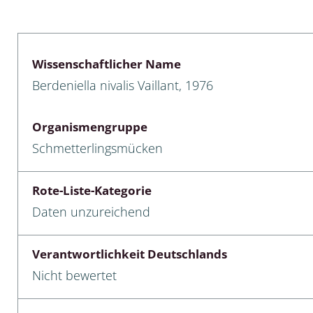
lusken
Limnische Kieselalgen
men- und Resedakäfer
Marine Makroalgen
Wissenschaftlicher Name
ebse
Moose
Berdeniella nivalis Vaillant, 1976
äfer
Schlauchalgen
Organismengruppe
Zieralgen
Schmetterlingsmücken
nde wirbellose Meerestiere
Rote-Liste-Kategorie
r, Kernkäfer und
Daten unzureichend
r
ücken
Verantwortlichkeit Deutschlands
Nicht bewertet
a
nia