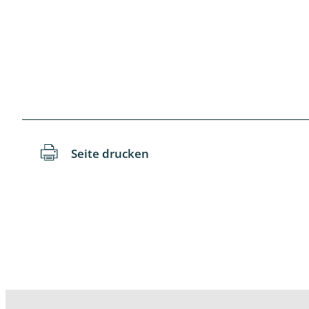
Schaben
Schmetter
Schwebfli
Spanner, E
Spinnen
Seite drucken
Spinnerart
Steinflieg
Tagfalter,
Tastermüc
Teredilia