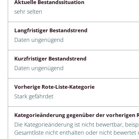
Aktuelle Bestandssituation
sehr selten
cken
egen
Langfristiger Bestandstrend
r, Trägspinner, Graueulchen
Daten ungenügend
gler
Kurzfristiger Bestandstrend
Daten ungenügend
cken
Vorherige Rote-Liste-Kategorie
ßer, Doppelfüßer
Stark gefährdet
gen
Kategorieänderung gegenüber der vorherigen R
artige, Stutzkäferartige,
Die Kategorieänderung ist nicht bewertbar, beispi
nende Kolbenwasserkäfer,
Gesamtliste nicht enthalten oder nicht bewertet w
käfer