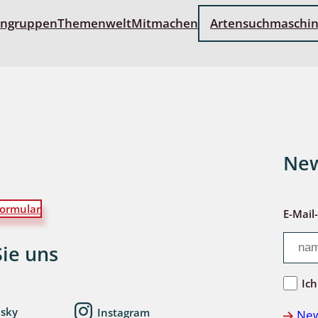
engruppen
Themenwelt
Mitmachen
Artensuchmaschi
wohnende Käfer
chte
New
ter
ormular
E-Mail
Sie uns
Ich
esky
Instagram
New