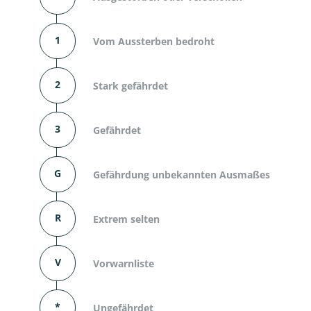
1
Vom Aussterben bedroht
2
Stark gefährdet
3
Gefährdet
G
Gefährdung unbekannten Ausmaßes
R
Extrem selten
V
Vorwarnliste
*
Ungefährdet