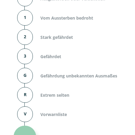
1
Vom Aussterben bedroht
2
Stark gefährdet
3
Gefährdet
G
Gefährdung unbekannten Ausmaßes
R
Extrem selten
V
Vorwarnliste