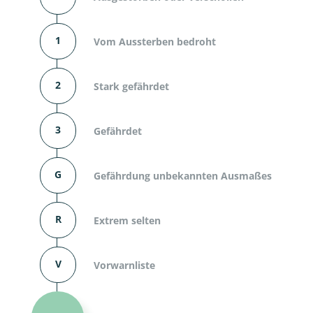
1
Vom Aussterben bedroht
2
Stark gefährdet
3
Gefährdet
G
Gefährdung unbekannten Ausmaßes
R
Extrem selten
V
Vorwarnliste