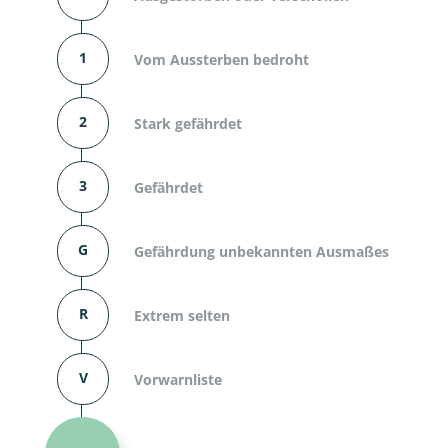
1
Vom Aussterben bedroht
2
Stark gefährdet
3
Gefährdet
G
Gefährdung unbekannten Ausmaßes
R
Extrem selten
V
Vorwarnliste