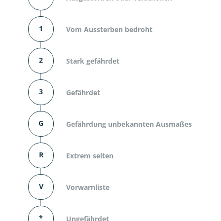
1
Vom Aussterben bedroht
2
Stark gefährdet
3
Gefährdet
G
Gefährdung unbekannten Ausmaßes
R
Extrem selten
V
Vorwarnliste
*
Ungefährdet