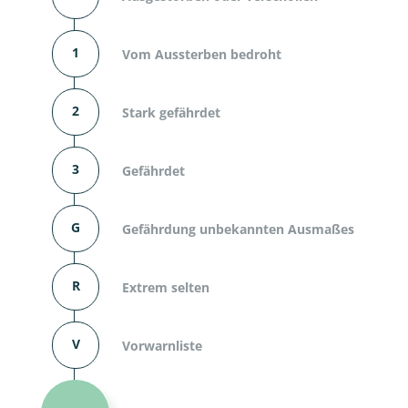
1
Vom Aussterben bedroht
2
Stark gefährdet
3
Gefährdet
G
Gefährdung unbekannten Ausmaßes
R
Extrem selten
V
Vorwarnliste