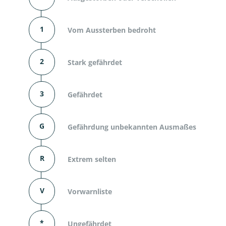
1
Vom Aussterben bedroht
2
Stark gefährdet
3
Gefährdet
G
Gefährdung unbekannten Ausmaßes
R
Extrem selten
V
Vorwarnliste
*
Ungefährdet