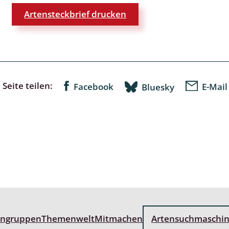
Artensteckbrief drucken
lingsmücken
egen
Seite teilen:
Facebook
E-Mail
Bluesky
ulenspinner, Sichelflügler
ige Falter
en
 Widderchen
ken
engruppen
Themenwelt
Mitmachen
Artensuchmaschi
 und Heteromera