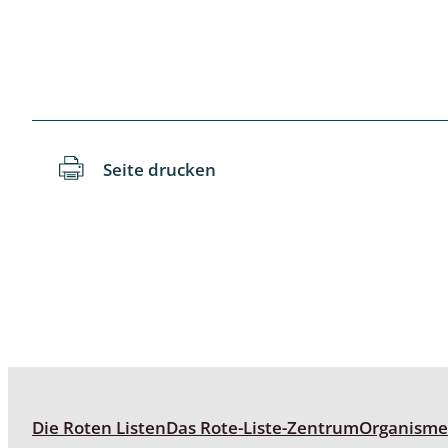
Schaben
Schmetter
Schwebfli
Seite drucken
Spanner, E
Spinnen
Spinnerart
Steinflieg
Tagfalter,
Tastermüc
Die Roten Listen
Das Rote-Liste-Zentrum
Organism
Teredilia