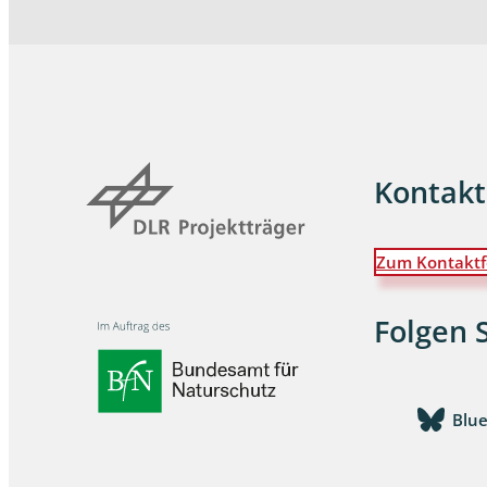
Wanzen
Wasserbe
Weberkne
Kontakt
Wespen
Zikaden
Zum Kontaktf
Zünslerfal
Folgen 
Blu