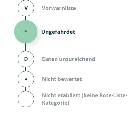
V
Vorwarnliste
Dunkelmü
Eintagsfli
Ungefährdet
*
Eulenfalte
Fransenflü
D
Daten unzureichend
Gnitzen
⬧
Nicht bewertet
Heuschre
Nicht etabliert (keine Rote-Liste-
Hundertfü
–
Kategorie)
Köcherflie
Kurzflügler
landbewoh
Ufer-Kugel