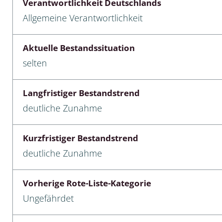
Verantwortlichkeit Deutschlands
Allgemeine Verantwortlichkeit
cken
egen
Aktuelle Bestandssituation
selten
r, Trägspinner, Graueulchen
gler
Langfristiger Bestandstrend
deutliche Zunahme
cken
Kurzfristiger Bestandstrend
ßer, Doppelfüßer
deutliche Zunahme
gen
Vorherige Rote-Liste-Kategorie
artige, Stutzkäferartige,
Ungefährdet
nende Kolbenwasserkäfer,
käfer