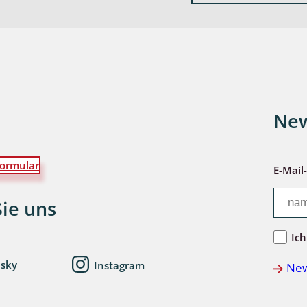
wohnende Käfer
chte
New
ormular
E-Mail
ter
Sie uns
Ich
esky
Instagram
New