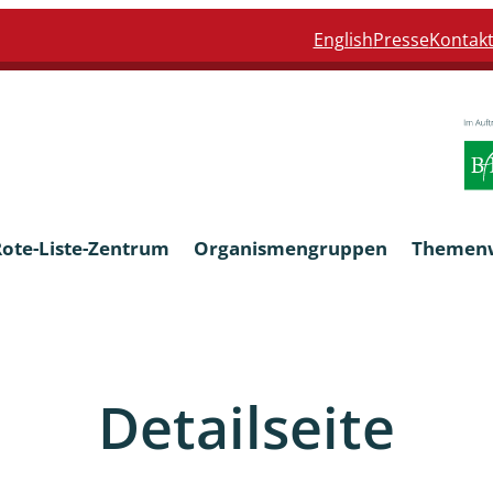
English
Presse
Kontak
Rote-Liste-Zentrum
Organismengruppen
Themen
Armleuchteralgen
Detailseite
Farn- und Blütenpflanzen
eln
Limnische Braunalgen und Ro