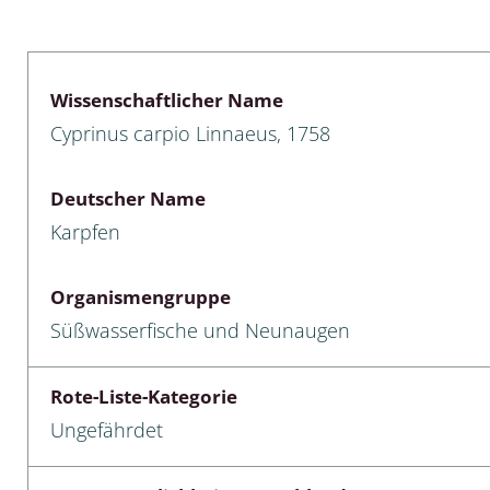
lusken
Limnische Kieselalgen
men- und Resedakäfer
Marine Makroalgen
Wissenschaftlicher Name
ebse
Moose
Cyprinus carpio Linnaeus, 1758
äfer
Schlauchalgen
Deutscher Name
Zieralgen
Karpfen
nde wirbellose Meerestiere
Organismengruppe
r, Kernkäfer und
Süßwasserfische und Neunaugen
r
ücken
Rote-Liste-Kategorie
Ungefährdet
a
nia