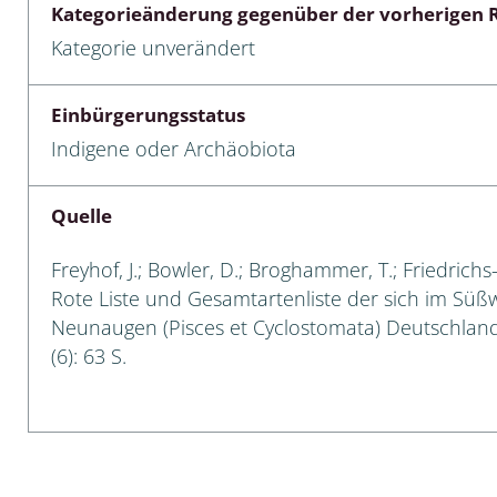
Kategorieänderung gegenüber der vorherigen R
 Tanz-, Rennraubfliegen
Kategorie unverändert
und Sandlaufkäfer
Einbürgerungsstatus
Indigene oder Archäobiota
artige
Quelle
r
Freyhof, J.; Bowler, D.; Broghammer, T.; Friedrichs
espen
Rote Liste und Gesamtartenliste der sich im Sü
Neunaugen (Pisces et Cyclostomata) Deutschlands
rpione
(6): 63 S.
en
mer
r