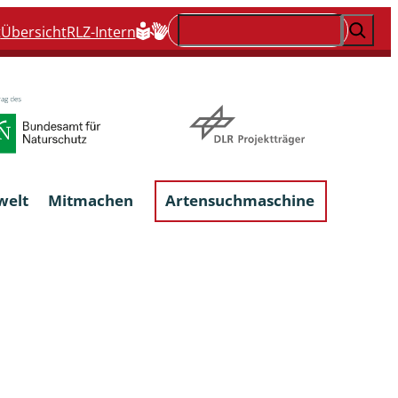
Suchen
t
Übersicht
RLZ-Intern
welt
Mitmachen
Artensuchmaschine
Flechten, flechtenbewohnende und
flechtenähnliche Pilze
Großpilze
talgen
Phytoparasitische Kleinpilze