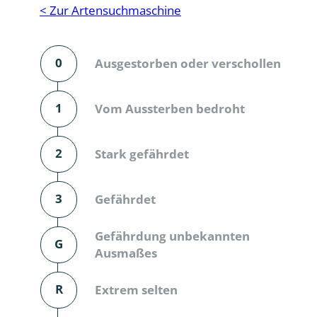
Reptilien
Binnenmol
< Zur Artensuchmaschine
Säugetiere
Blatt-, Sa
0
Ausgestorben oder verschollen
Süßwasserfische und Neunaugen
Blattfußkr
Blatthornk
1
Vom Aussterben bedroht
Bockkäfer
2
Stark gefährdet
Bodenlebe
3
Gefährdet
Borkenkäfe
Breitrüssle
Gefährdung unbekannten
G
Büschelm
Ausmaßes
Clavicorni
R
Extrem selten
Diversicor