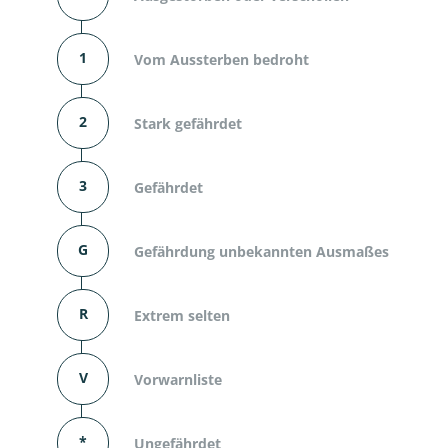
1
Vom Aussterben bedroht
2
Stark gefährdet
3
Gefährdet
G
Gefährdung unbekannten Ausmaßes
R
Extrem selten
V
Vorwarnliste
*
Ungefährdet