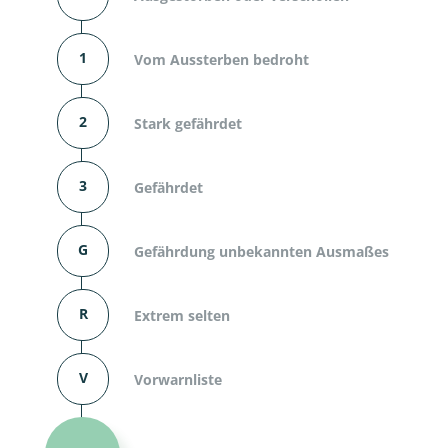
1
Vom Aussterben bedroht
2
Stark gefährdet
3
Gefährdet
G
Gefährdung unbekannten Ausmaßes
R
Extrem selten
V
Vorwarnliste