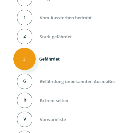
1
Vom Aussterben bedroht
2
Stark gefährdet
3
Gefährdet
G
Gefährdung unbekannten Ausmaßes
R
Extrem selten
V
Vorwarnliste