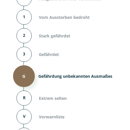
1
Vom Aussterben bedroht
2
Stark gefährdet
3
Gefährdet
G
Gefährdung unbekannten Ausmaßes
R
Extrem selten
V
Vorwarnliste