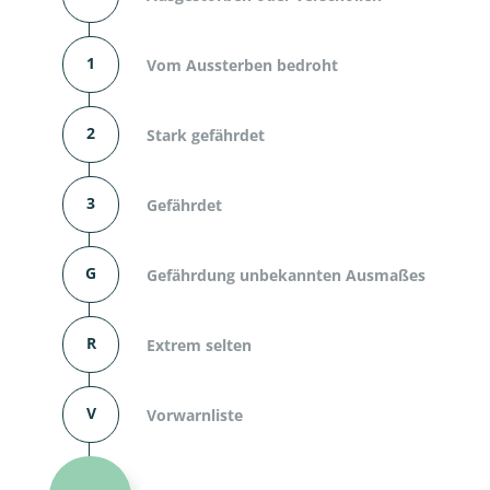
1
Vom Aussterben bedroht
2
Stark gefährdet
3
Gefährdet
G
Gefährdung unbekannten Ausmaßes
R
Extrem selten
V
Vorwarnliste