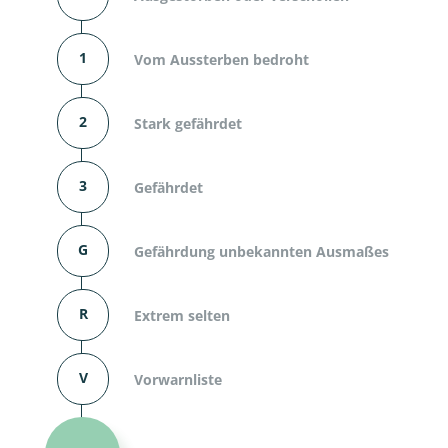
1
Vom Aussterben bedroht
2
Stark gefährdet
3
Gefährdet
G
Gefährdung unbekannten Ausmaßes
R
Extrem selten
V
Vorwarnliste