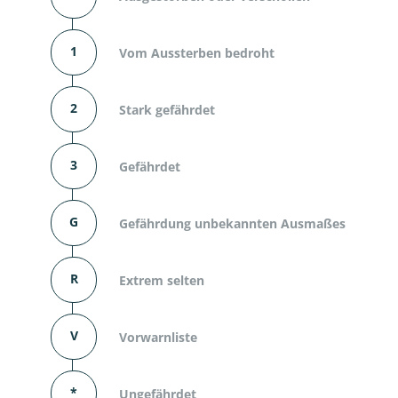
1
Vom Aussterben bedroht
2
Stark gefährdet
3
Gefährdet
G
Gefährdung unbekannten Ausmaßes
R
Extrem selten
V
Vorwarnliste
*
Ungefährdet