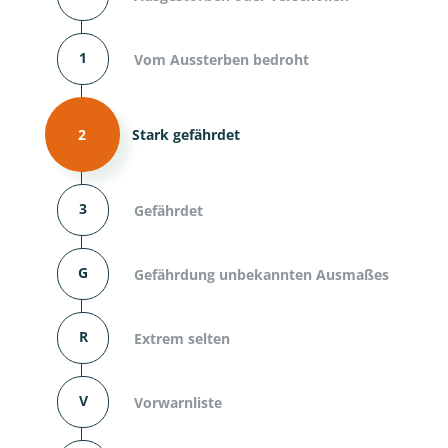
1
Vom Aussterben bedroht
2
Stark gefährdet
3
Gefährdet
G
Gefährdung unbekannten Ausmaßes
R
Extrem selten
V
Vorwarnliste