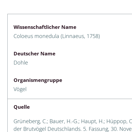
lusken
Limnische Kieselalgen
men- und Resedakäfer
Marine Makroalgen
Wissenschaftlicher Name
ebse
Moose
Coloeus monedula (Linnaeus, 1758)
äfer
Schlauchalgen
Deutscher Name
Zieralgen
Dohle
nde wirbellose Meerestiere
Organismengruppe
r, Kernkäfer und
Vögel
r
ücken
Quelle
a
Grüneberg, C.; Bauer, H.-G.; Haupt, H.; Hüppop, O.
der Brutvögel Deutschlands. 5. Fassung, 30. Nov
nia