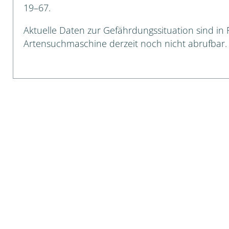
19–67.
cken
Aktuelle Daten zur Gefährdungssituation sind in Ry
egen
Artensuchmaschine derzeit noch nicht abrufbar.
r, Trägspinner, Graueulchen
gler
cken
ßer, Doppelfüßer
gen
artige, Stutzkäferartige,
nende Kolbenwasserkäfer,
käfer