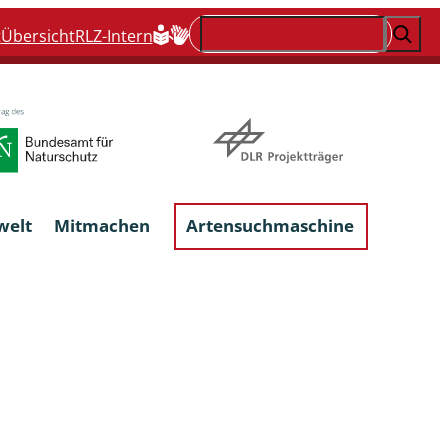
Suchen
t
Übersicht
RLZ-Intern
welt
Mitmachen
Artensuchmaschine
Flechten, flechtenbewohnende und
flechtenähnliche Pilze
Großpilze
talgen
Phytoparasitische Kleinpilze