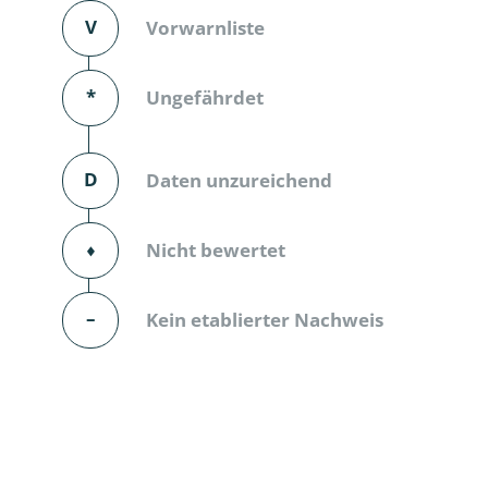
V
Vorwarnliste
Dunkelmü
Eintagsfli
*
Ungefährdet
Eulenfalte
D
Daten unzureichend
Fransenflü
Gnitzen
⬧
Nicht bewertet
Heuschre
–
Kein etablierter Nachweis
Hundertfü
Köcherflie
Kurzflügler
landbewoh
Ufer-Kugel