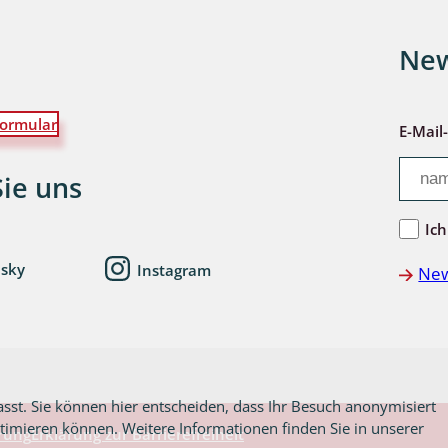
New
lingsmücken
ormular
egen
E-Mail
ulenspinner, Sichelflügler
Sie uns
Ich
ige Falter
esky
Instagram
New
en
 Widderchen
ken
asst. Sie können hier entscheiden, dass Ihr Besuch anonymisiert
ptimieren können. Weitere Informationen finden Sie in unserer
rung
Erklärung zur Barrierefreiheit
 und Heteromera