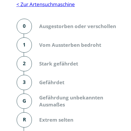
Reptilien
Binnenmol
< Zur Artensuchmaschine
Säugetiere
Blatt-, Sa
0
Ausgestorben oder verschollen
Süßwasserfische und Neunaugen
Blattfußkr
Blatthornk
1
Vom Aussterben bedroht
Bockkäfer
2
Stark gefährdet
Bodenlebe
3
Gefährdet
Borkenkäfe
Breitrüssle
Gefährdung unbekannten
G
Büschelm
Ausmaßes
Clavicorni
R
Extrem selten
Diversicor