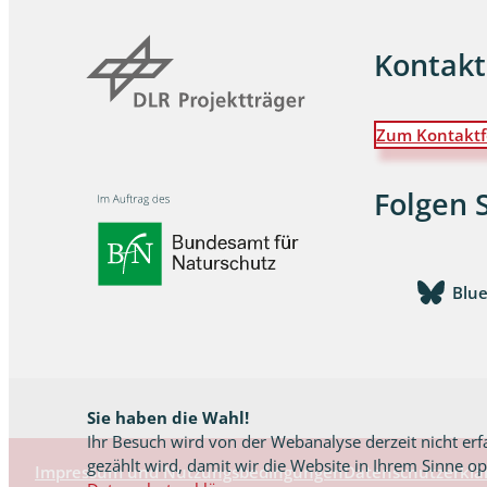
Schaben
Kontakt
Schmetter
Zum Kontaktf
Schwebfli
Spanner, E
Folgen 
Spinnen
Spinnerart
Blu
Steinflieg
Tagfalter,
Sie haben die Wahl!
Tastermüc
Ihr Besuch wird von der Webanalyse derzeit nicht erf
gezählt wird, damit wir die Website in Ihrem Sinne o
Impressum und Nutzungsbedingungen
Datenschutzerklä
Teredilia