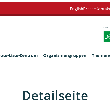
English
Presse
Kontak
Rote-Liste-Zentrum
Organismengruppen
Themen
Armleuchteralgen
Detailseite
Farn- und Blütenpflanzen
eln
Limnische Braunalgen und Ro