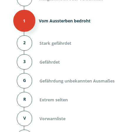
1
Vom Aussterben bedroht
2
Stark gefährdet
3
Gefährdet
G
Gefährdung unbekannten Ausmaßes
R
Extrem selten
V
Vorwarnliste