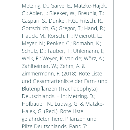
Metzing, D.; Garve, E.; Matzke-Hajek,
G.; Adler, J.; Bleeker, W.; Breunig, T.;
Caspari, S.; Dunkel, F.G.; Fritsch, R.;
Gottschlich, G.; Gregor, T.; Hand, R.;
Hauck, M.; Korsch, H.; Meierott, L.;
Meyer, N.; Renker, C.; Romahn, K.;
Schulz, D.; Täuber, T.; Uhlemann, I.;
Welk, E.; Weyer, K. van de; Wörz, A.;
Zahlheimer, W.; Zehm, A. &
Zimmermann, F. (2018): Rote Liste
und Gesamtartenliste der Farn- und
Blütenpflanzen (Trachaeophyta)
Deutschlands. – In: Metzing, D.;
Hofbauer, N.; Ludwig, G. & Matzke-
Hajek, G. (Red.): Rote Liste
gefährdeter Tiere, Pflanzen und
Pilze Deutschlands. Band 7: