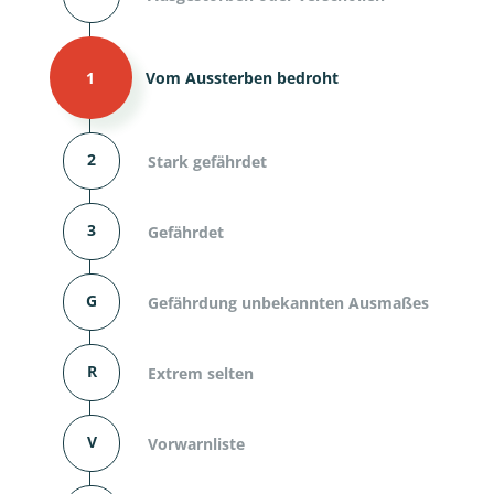
1
Vom Aussterben bedroht
2
Stark gefährdet
3
Gefährdet
G
Gefährdung unbekannten Ausmaßes
R
Extrem selten
V
Vorwarnliste