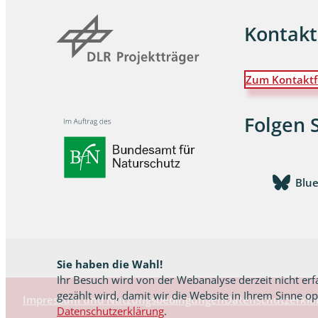
Kontakt
Wanzen
Wasserbe
Zum Kontaktf
Weberkne
Folgen 
Wespen
Zikaden
Blu
Zünslerfal
Sie haben die Wahl!
Ihr Besuch wird von der Webanalyse derzeit nicht erf
gezählt wird, damit wir die Website in Ihrem Sinne o
Impressum und Nutzungsbedingungen
Datenschutzerklä
Datenschutzerklärung
.