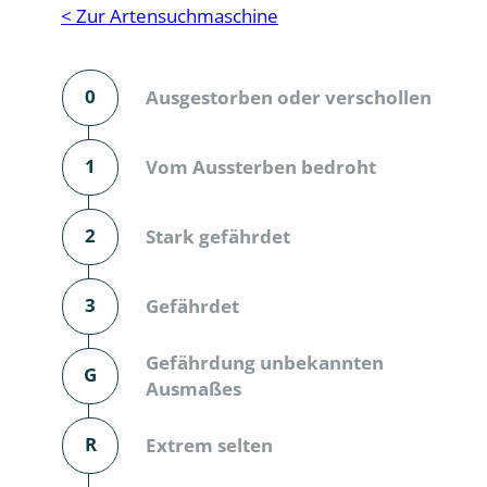
Reptilien
Binnenmol
< Zur Artensuchmaschine
Säugetiere
Blatt-, Sa
0
Ausgestorben oder verschollen
Süßwasserfische und Neunaugen
Blattfußkr
Blatthornk
1
Vom Aussterben bedroht
Bockkäfer
2
Stark gefährdet
Bodenlebe
3
Gefährdet
Borkenkäfe
Breitrüssle
Gefährdung unbekannten
G
Büschelm
Ausmaßes
Clavicorni
R
Extrem selten
Diversicor