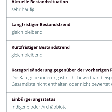
Aktuelle Bestandssituation
sehr häufig
cken
egen
Langfristiger Bestandstrend
r, Trägspinner, Graueulchen
gleich bleibend
gler
Kurzfristiger Bestandstrend
gleich bleibend
cken
Kategorieänderung gegenüber der vorherigen R
ßer, Doppelfüßer
Die Kategorieänderung ist nicht bewertbar, beispi
Gesamtliste nicht enthalten oder nicht bewertet w
gen
Einbürgerungsstatus
artige, Stutzkäferartige,
nende Kolbenwasserkäfer,
Indigene oder Archäobiota
käfer