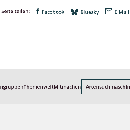
Seite teilen:
Facebook
E-Mail
Bluesky
lingsmücken
egen
ulenspinner, Sichelflügler
ige Falter
engruppen
Themenwelt
Mitmachen
Artensuchmaschi
en
 Widderchen
ken
 und Heteromera