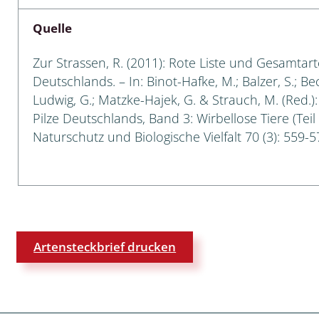
Quelle
 Tanz-, Rennraubfliegen
und Sandlaufkäfer
Zur Strassen, R. (2011): Rote Liste und Gesamtart
Deutschlands. – In: Binot-Hafke, M.; Balzer, S.; Be
Ludwig, G.; Matzke-Hajek, G. & Strauch, M. (Red.)
Pilze Deutschlands, Band 3: Wirbellose Tiere (Teil
artige
Naturschutz und Biologische Vielfalt 70 (3): 559-5
r
espen
rpione
Artensteckbrief drucken
en
mer
r