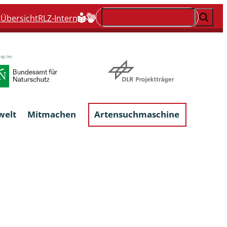
Suchen
t
Übersicht
RLZ-Intern
welt
Mitmachen
Artensuchmaschine
Flechten, flechtenbewohnende und
flechtenähnliche Pilze
Großpilze
talgen
Phytoparasitische Kleinpilze