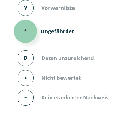
V
Vorwarnliste
Dunkelmü
Eintagsfli
Ungefährdet
*
Eulenfalte
Fransenflü
D
Daten unzureichend
Gnitzen
⬧
Nicht bewertet
Heuschre
Hundertfü
–
Kein etablierter Nachweis
Köcherflie
Kurzflügler
landbewoh
Ufer-Kugel