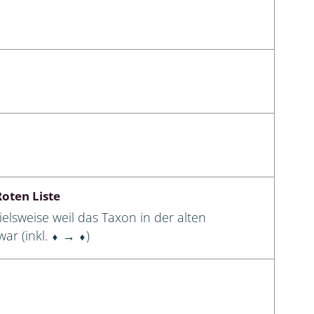
oten Liste
elsweise weil das Taxon in der alten
ar (inkl. ⬧ → ⬧)