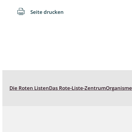
Seite drucken
Schaben
Schmetter
Schwebfli
Spanner, E
Spinnen
Spinnerart
Die Roten Listen
Das Rote-Liste-Zentrum
Organism
Steinflieg
Tagfalter,
Tastermüc
Teredilia