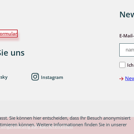
New
wohnende Käfer
ormular
E-Mail
chte
Sie uns
Ich
esky
Instagram
New
ter
asst. Sie können hier entscheiden, dass Ihr Besuch anonymisiert
ptimieren können. Weitere Informationen finden Sie in unserer
rung
Erklärung zur Barrierefreiheit