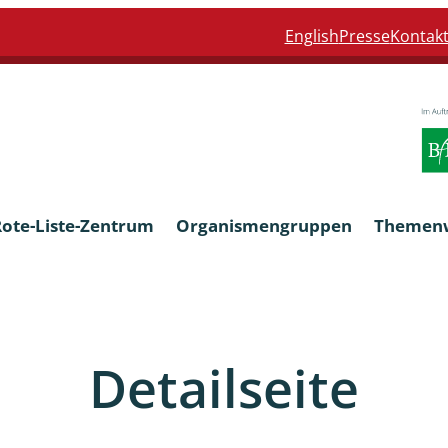
English
Presse
Kontak
Rote-Liste-Zentrum
Organismengruppen
Themen
Armleuchteralgen
Detailseite
Farn- und Blütenpflanzen
eln
Limnische Braunalgen und Ro