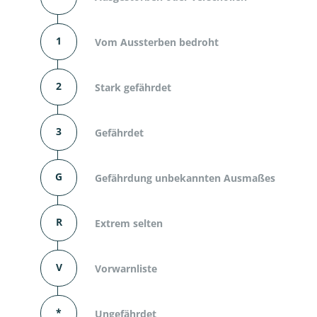
1
Vom Aussterben bedroht
2
Stark gefährdet
3
Gefährdet
G
Gefährdung unbekannten Ausmaßes
R
Extrem selten
V
Vorwarnliste
*
Ungefährdet