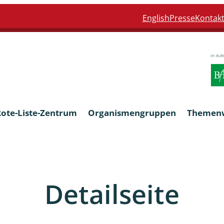
English
Presse
Kontak
Rote-Liste-Zentrum
Organismengruppen
Themen
Armleuchteralgen
Detailseite
Farn- und Blütenpflanzen
eln
Limnische Braunalgen und Ro