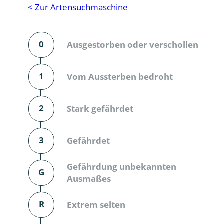
Reptilien
Binnenmol
< Zur Artensuchmaschine
Säugetiere
Blatt-, Sa
0
Ausgestorben oder verschollen
Süßwasserfische und Neunaugen
Blattfußkr
Blatthornk
1
Vom Aussterben bedroht
Bockkäfer
2
Stark gefährdet
Bodenlebe
3
Gefährdet
Borkenkäfe
Breitrüssle
Gefährdung unbekannten
G
Büschelm
Ausmaßes
Clavicorni
R
Extrem selten
Diversicor