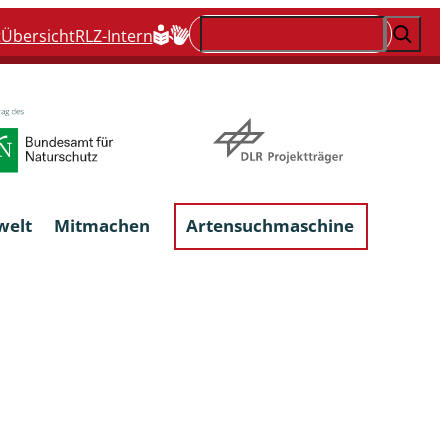
Suchen
t
Übersicht
RLZ-Intern
welt
Mitmachen
Artensuchmaschine
Flechten, flechtenbewohnende und
flechtenähnliche Pilze
Großpilze
talgen
Phytoparasitische Kleinpilze