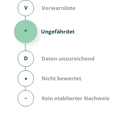
V
Vorwarnliste
Dunkelmü
Eintagsfli
Ungefährdet
*
Eulenfalte
Fransenflü
D
Daten unzureichend
Gnitzen
⬧
Nicht bewertet
Heuschre
Hundertfü
–
Kein etablierter Nachweis
Köcherflie
Kurzflügler
landbewoh
Ufer-Kugel