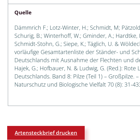
Quelle
 Tanz-, Rennraubfliegen
und Sandlaufkäfer
Dämmrich F.; Lotz-Winter, H.; Schmidt, M; Pätzold, W
Schurig, B.; Winterhoff, W.; Gminder, A.; Hardtke, H.
Schmidt-Stohn, G.; Siepe, K.; Täglich, U. & Wöldec
vorläufige Gesamtartenliste der Ständer- und S
artige
Deutschlands mit Ausnahme der Flechten und der 
Hajek, G.; Hofbauer, N. & Ludwig, G. (Red.): Rote 
r
Deutschlands. Band 8: Pilze (Teil 1) – Großpilze. 
espen
Naturschutz und Biologische Vielfalt 70 (8): 31-43
rpione
en
mer
Artensteckbrief drucken
r