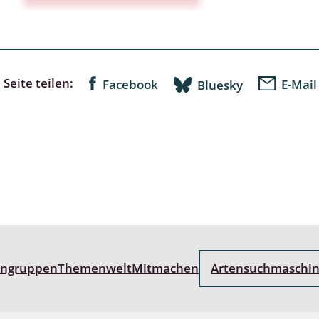
lingsmücken
Seite teilen:
Facebook
E-Mail
Bluesky
egen
ulenspinner, Sichelflügler
ige Falter
en
 Widderchen
engruppen
Themenwelt
Mitmachen
Artensuchmaschi
ken
 und Heteromera