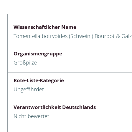
lusken
Limnische Kieselalgen
men- und Resedakäfer
Marine Makroalgen
Wissenschaftlicher Name
ebse
Moose
Tomentella botryoides (Schwein.) Bourdot & Galz
äfer
Schlauchalgen
Organismengruppe
Zieralgen
Großpilze
nde wirbellose Meerestiere
Rote-Liste-Kategorie
r, Kernkäfer und
Ungefährdet
r
ücken
Verantwortlichkeit Deutschlands
Nicht bewertet
a
nia