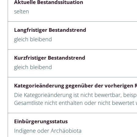
Aktuelle Bestandssituation
selten
cken
egen
Langfristiger Bestandstrend
r, Trägspinner, Graueulchen
gleich bleibend
gler
Kurzfristiger Bestandstrend
gleich bleibend
cken
Kategorieänderung gegenüber der vorherigen R
ßer, Doppelfüßer
Die Kategorieänderung ist nicht bewertbar, beispi
Gesamtliste nicht enthalten oder nicht bewertet w
gen
Einbürgerungsstatus
artige, Stutzkäferartige,
nende Kolbenwasserkäfer,
Indigene oder Archäobiota
käfer