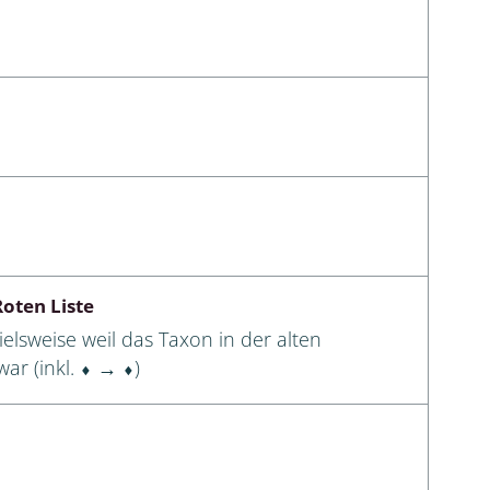
oten Liste
elsweise weil das Taxon in der alten
ar (inkl. ⬧ → ⬧)