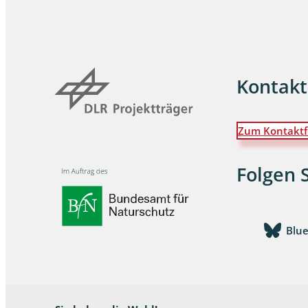
Wanzen
Wasserbe
Kontakt
Weberkne
Wespen
Zum Kontaktf
Zikaden
Folgen 
Zünslerfal
Blu