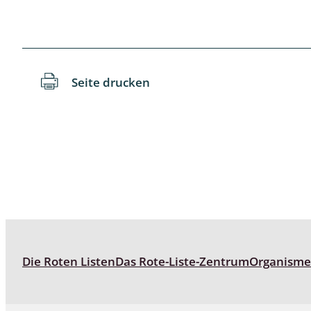
Schaben
Schmetter
Seite drucken
Schwebfli
Spanner, E
Spinnen
Spinnerart
Steinflieg
Tagfalter,
Die Roten Listen
Das Rote-Liste-Zentrum
Organism
Tastermüc
Teredilia