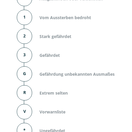
1
Vom Aussterben bedroht
2
Stark gefährdet
3
Gefährdet
G
Gefährdung unbekannten Ausmaßes
R
Extrem selten
V
Vorwarnliste
*
Ungefährdet