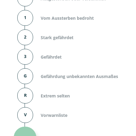
1
Vom Aussterben bedroht
2
Stark gefährdet
3
Gefährdet
G
Gefährdung unbekannten Ausmaßes
R
Extrem selten
V
Vorwarnliste