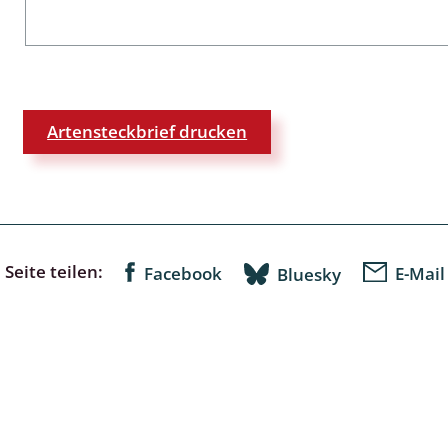
lingsmücken
Artensteckbrief drucken
egen
ulenspinner, Sichelflügler
ige Falter
Seite teilen:
Facebook
E-Mail
Bluesky
en
 Widderchen
ken
 und Heteromera