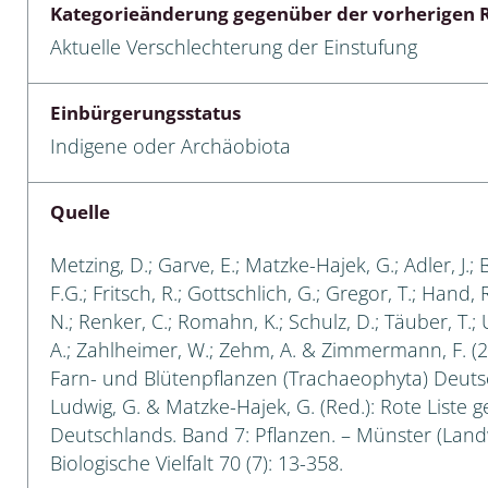
Kategorieänderung gegenüber der vorherigen R
 Tanz-, Rennraubfliegen
Aktuelle Verschlechterung der Einstufung
und Sandlaufkäfer
Einbürgerungsstatus
Indigene oder Archäobiota
artige
Quelle
r
Metzing, D.; Garve, E.; Matzke-Hajek, G.; Adler, J.; 
espen
F.G.; Fritsch, R.; Gottschlich, G.; Gregor, T.; Hand,
N.; Renker, C.; Romahn, K.; Schulz, D.; Täuber, T.;
rpione
A.; Zahlheimer, W.; Zehm, A. & Zimmermann, F. (2
Farn- und Blütenpflanzen (Trachaeophyta) Deutsch
en
Ludwig, G. & Matzke-Hajek, G. (Red.): Rote Liste g
Deutschlands. Band 7: Pflanzen. – Münster (Landw
mer
Biologische Vielfalt 70 (7): 13-358.
r