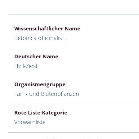
lusken
Limnische Kieselalgen
men- und Resedakäfer
Marine Makroalgen
Wissenschaftlicher Name
ebse
Moose
Betonica officinalis L.
äfer
Schlauchalgen
Deutscher Name
Zieralgen
Heil-Ziest
nde wirbellose Meerestiere
Organismengruppe
r, Kernkäfer und
Farn- und Blütenpflanzen
r
ücken
Rote-Liste-Kategorie
Vorwarnliste
a
nia