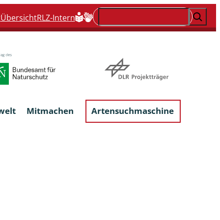
Suchen
t
Übersicht
RLZ-Intern
welt
Mitmachen
Artensuchmaschine
Flechten, flechtenbewohnende und
flechtenähnliche Pilze
Großpilze
talgen
Phytoparasitische Kleinpilze