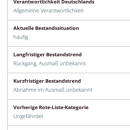
Verantwortlichkeit Deutschlands
Allgemeine Verantwortlichkeit
cken
egen
Aktuelle Bestandssituation
häufig
r, Trägspinner, Graueulchen
gler
Langfristiger Bestandstrend
Rückgang, Ausmaß unbekannt
cken
Kurzfristiger Bestandstrend
ßer, Doppelfüßer
Abnahme im Ausmaß unbekannt
gen
Vorherige Rote-Liste-Kategorie
artige, Stutzkäferartige,
Ungefährdet
nende Kolbenwasserkäfer,
käfer