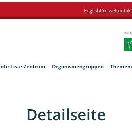
English
Presse
Kontak
Rote-Liste-Zentrum
Organismengruppen
Themen
Armleuchteralgen
Detailseite
Farn- und Blütenpflanzen
eln
Limnische Braunalgen und Ro