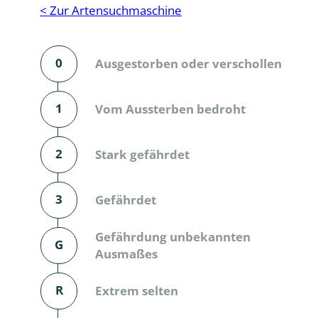
Reptilien
Binnenmol
< Zur Artensuchmaschine
Säugetiere
Blatt-, Sa
0
Ausgestorben oder verschollen
Süßwasserfische und Neunaugen
Blattfußkr
Blatthornk
1
Vom Aussterben bedroht
Bockkäfer
2
Stark gefährdet
Bodenlebe
3
Gefährdet
Borkenkäfe
Breitrüssle
Gefährdung unbekannten
G
Büschelm
Ausmaßes
Clavicorni
R
Extrem selten
Diversicor