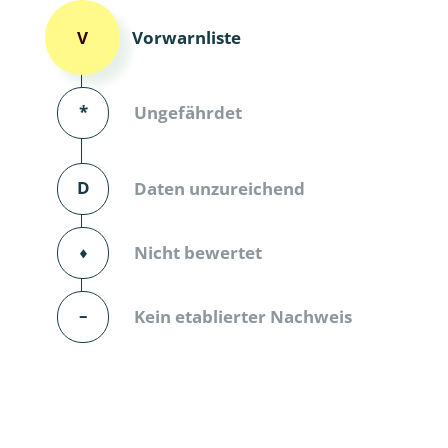
Dunkelmü
Vorwarnliste
V
Eintagsfli
*
Ungefährdet
Eulenfalte
Fransenflü
D
Daten unzureichend
Gnitzen
⬧
Nicht bewertet
Heuschre
Hundertfü
–
Kein etablierter Nachweis
Köcherflie
Kurzflügler
landbewoh
Ufer-Kugel