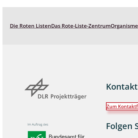
Wanzen
Die Roten Listen
Das Rote-Liste-Zentrum
Organism
Wasserbe
Weberkne
Wespen
Zikaden
Zünslerfal
Kontakt
Zum Kontaktf
Folgen 