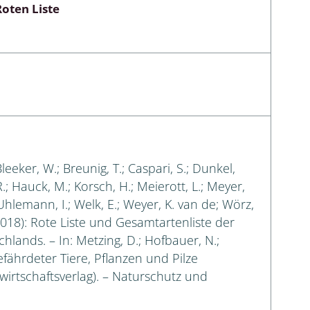
oten Liste
Bleeker, W.; Breunig, T.; Caspari, S.; Dunkel,
 R.; Hauck, M.; Korsch, H.; Meierott, L.; Meyer,
 Uhlemann, I.; Welk, E.; Weyer, K. van de; Wörz,
018): Rote Liste und Gesamtartenliste der
lands. – In: Metzing, D.; Hofbauer, N.;
efährdeter Tiere, Pflanzen und Pilze
irtschaftsverlag). – Naturschutz und