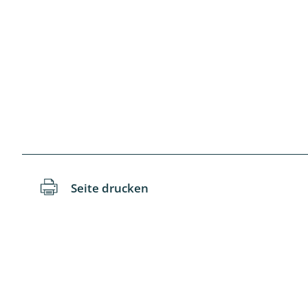
Schaben
Schmetter
Schwebfli
Spanner, E
Spinnen
Spinnerart
Seite drucken
Steinflieg
Tagfalter,
Tastermüc
Teredilia