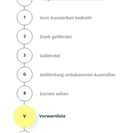
1
Vom Aussterben bedroht
2
Stark gefährdet
3
Gefährdet
G
Gefährdung unbekannten Ausmaßes
R
Extrem selten
V
Vorwarnliste