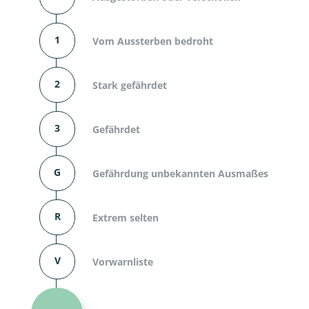
1
Vom Aussterben bedroht
2
Stark gefährdet
3
Gefährdet
G
Gefährdung unbekannten Ausmaßes
R
Extrem selten
V
Vorwarnliste