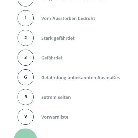
1
Vom Aussterben bedroht
2
Stark gefährdet
3
Gefährdet
G
Gefährdung unbekannten Ausmaßes
R
Extrem selten
V
Vorwarnliste