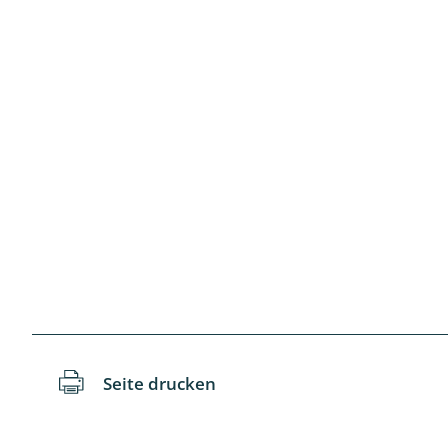
Langbein-,
Laufkäfer 
Libellen
Netzflügler
Ohrwürme
Pflanzenw
Pseudosko
Raubflieg
Seite drucken
Regenwür
Rüsselkäfe