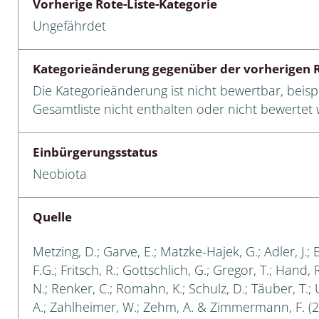
Vorherige Rote-Liste-Kategorie
Ungefährdet
cken
egen
Kategorieänderung gegenüber der vorherigen R
Die Kategorieänderung ist nicht bewertbar, beispi
r, Trägspinner, Graueulchen
Gesamtliste nicht enthalten oder nicht bewertet w
gler
Einbürgerungsstatus
Neobiota
cken
Quelle
ßer, Doppelfüßer
gen
Metzing, D.; Garve, E.; Matzke-Hajek, G.; Adler, J.; 
F.G.; Fritsch, R.; Gottschlich, G.; Gregor, T.; Hand,
artige, Stutzkäferartige,
N.; Renker, C.; Romahn, K.; Schulz, D.; Täuber, T.;
nende Kolbenwasserkäfer,
A.; Zahlheimer, W.; Zehm, A. & Zimmermann, F. (2
käfer