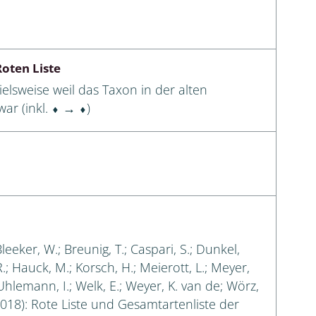
oten Liste
elsweise weil das Taxon in der alten
ar (inkl. ⬧ → ⬧)
Bleeker, W.; Breunig, T.; Caspari, S.; Dunkel,
 R.; Hauck, M.; Korsch, H.; Meierott, L.; Meyer,
 Uhlemann, I.; Welk, E.; Weyer, K. van de; Wörz,
018): Rote Liste und Gesamtartenliste der