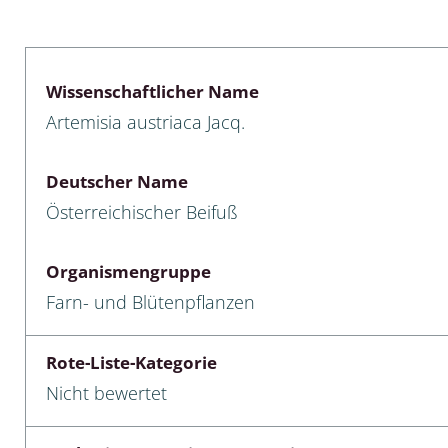
lusken
Limnische Kieselalgen
men- und Resedakäfer
Marine Makroalgen
Wissenschaftlicher Name
ebse
Moose
Artemisia austriaca Jacq.
äfer
Schlauchalgen
Deutscher Name
Zieralgen
Österreichischer Beifuß
nde wirbellose Meerestiere
Organismengruppe
r, Kernkäfer und
Farn- und Blütenpflanzen
r
ücken
Rote-Liste-Kategorie
Nicht bewertet
a
nia