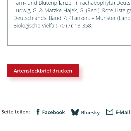
Farn- und Blütenpflanzen (Trachaeophyta) Deutsch
Ludwig, G. & Matzke-Hajek, G. (Red.): Rote Liste g
 Tanz-, Rennraubfliegen
Deutschlands. Band 7: Pflanzen. – Münster (Landw
und Sandlaufkäfer
Biologische Vielfalt 70 (7): 13-358.
artige
r
Artensteckbrief drucken
espen
rpione
en
Seite teilen:
Facebook
E-Mail
Bluesky
mer
r