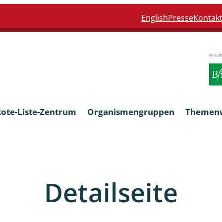
English
Presse
Kontak
Rote-Liste-Zentrum
Organismengruppen
Themen
Armleuchteralgen
Detailseite
Farn- und Blütenpflanzen
eln
Limnische Braunalgen und Ro