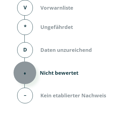
V
Vorwarnliste
Dunkelmü
Eintagsfli
*
Ungefährdet
Eulenfalte
D
Daten unzureichend
Fransenflü
Gnitzen
Nicht bewertet
⬧
Heuschre
Hundertfü
–
Kein etablierter Nachweis
Köcherflie
Kurzflügler
landbewoh
Ufer-Kugel