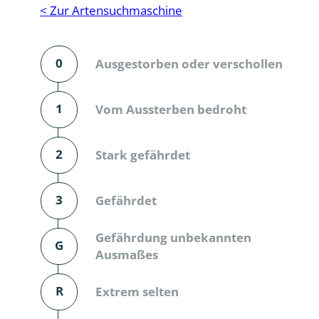
Reptilien
Binnenmol
< Zur Artensuchmaschine
Säugetiere
Blatt-, Sa
0
Ausgestorben oder verschollen
Süßwasserfische und Neunaugen
Blattfußkr
Blatthornk
1
Vom Aussterben bedroht
Bockkäfer
2
Stark gefährdet
Bodenlebe
3
Gefährdet
Borkenkäfe
Breitrüssle
Gefährdung unbekannten
G
Büschelm
Ausmaßes
Clavicorni
R
Extrem selten
Diversicor