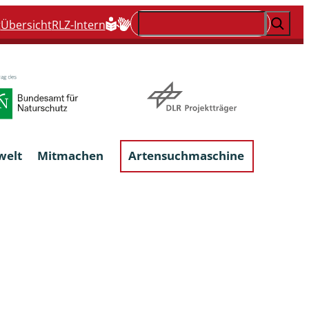
Suchen
t
Übersicht
RLZ-Intern
welt
Mitmachen
Artensuchmaschine
Flechten, flechtenbewohnende und
flechtenähnliche Pilze
Großpilze
talgen
Phytoparasitische Kleinpilze