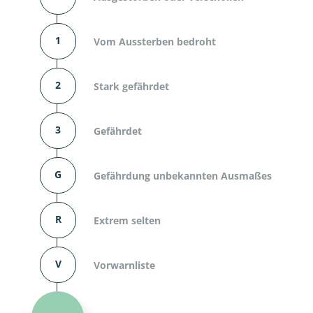
1
Vom Aussterben bedroht
2
Stark gefährdet
3
Gefährdet
G
Gefährdung unbekannten Ausmaßes
R
Extrem selten
V
Vorwarnliste