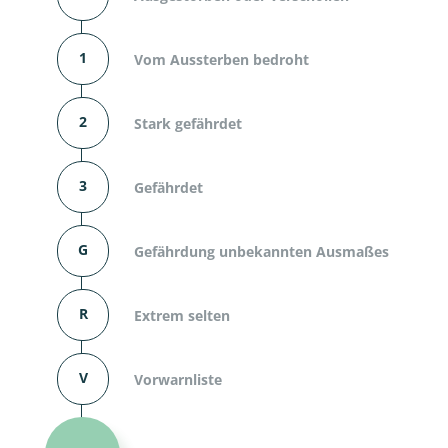
1
Vom Aussterben bedroht
2
Stark gefährdet
3
Gefährdet
G
Gefährdung unbekannten Ausmaßes
R
Extrem selten
V
Vorwarnliste