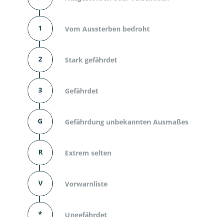
1
Vom Aussterben bedroht
2
Stark gefährdet
3
Gefährdet
G
Gefährdung unbekannten Ausmaßes
R
Extrem selten
V
Vorwarnliste
*
Ungefährdet