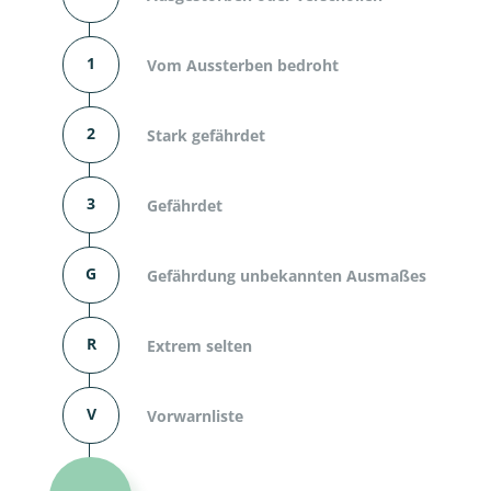
1
Vom Aussterben bedroht
2
Stark gefährdet
3
Gefährdet
G
Gefährdung unbekannten Ausmaßes
R
Extrem selten
V
Vorwarnliste