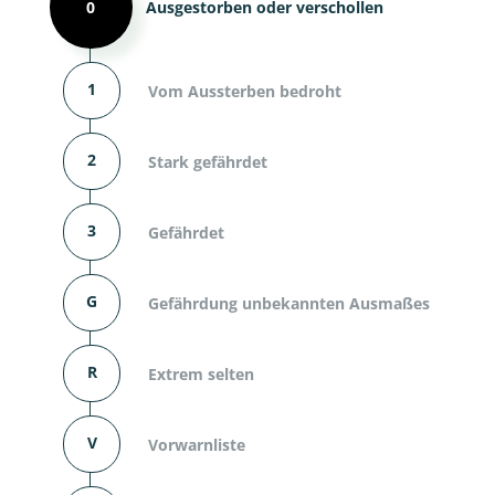
0
Ausgestorben oder verschollen
1
Vom Aussterben bedroht
2
Stark gefährdet
3
Gefährdet
G
Gefährdung unbekannten Ausmaßes
R
Extrem selten
V
Vorwarnliste