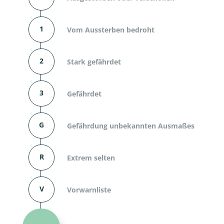
1
Vom Aussterben bedroht
2
Stark gefährdet
3
Gefährdet
G
Gefährdung unbekannten Ausmaßes
R
Extrem selten
V
Vorwarnliste