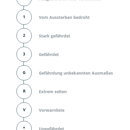
1
Vom Aussterben bedroht
2
Stark gefährdet
3
Gefährdet
G
Gefährdung unbekannten Ausmaßes
R
Extrem selten
V
Vorwarnliste
*
Ungefährdet