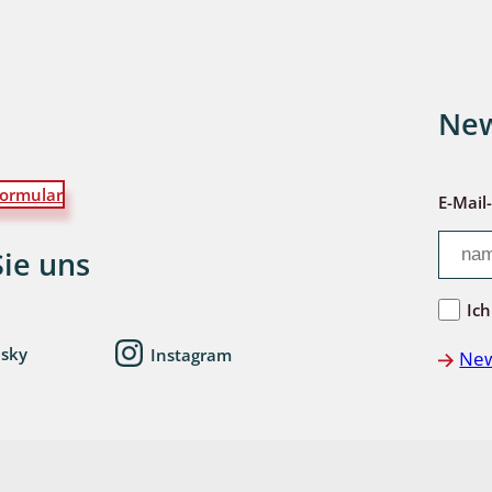
wohnende Käfer
New
chte
ormular
E-Mail
Sie uns
ter
Ich
esky
Instagram
New