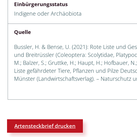
Einbürgerungsstatus
 Tanz-, Rennraubfliegen
Indigene oder Archäobiota
und Sandlaufkäfer
Quelle
Bussler, H. & Bense, U. (2021): Rote Liste und Ge
artige
und Breitrüssler (Coleoptera: Scolytidae, Platypod
M.; Balzer, S.; Gruttke, H.; Haupt, H.; Hofbauer, N
r
Liste gefährdeter Tiere, Pflanzen und Pilze Deutsch
Münster (Landwirtschaftsverlag). – Naturschutz un
espen
rpione
en
mer
Artensteckbrief drucken
r