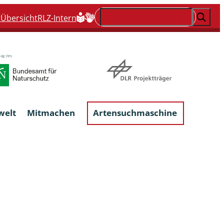
Suchen
t
Übersicht
RLZ-Intern
welt
Mitmachen
Artensuchmaschine
Flechten, flechtenbewohnende und
flechtenähnliche Pilze
Großpilze
talgen
Phytoparasitische Kleinpilze