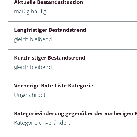
Aktuelle Bestandssituation
mäßig häufig
cken
egen
Langfristiger Bestandstrend
r, Trägspinner, Graueulchen
gleich bleibend
gler
Kurzfristiger Bestandstrend
gleich bleibend
cken
Vorherige Rote-Liste-Kategorie
ßer, Doppelfüßer
Ungefährdet
gen
Kategorieänderung gegenüber der vorherigen R
artige, Stutzkäferartige,
Kategorie unverändert
nende Kolbenwasserkäfer,
käfer