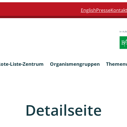
English
Presse
Kontak
Rote-Liste-Zentrum
Organismengruppen
Themen
Armleuchteralgen
Detailseite
Farn- und Blütenpflanzen
eln
Limnische Braunalgen und Ro