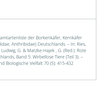
samtartenliste der Borkenkäfer, Kernkäfer
idae, Anthribidae) Deutschlands. – In: Ries,
.; Ludwig, G. & Matzke-Hajek , G. (Red.): Rote
lands, Band 5: Wirbellose Tiere (Teil 3). –
d Biologische Vielfalt 70 (5): 415-432