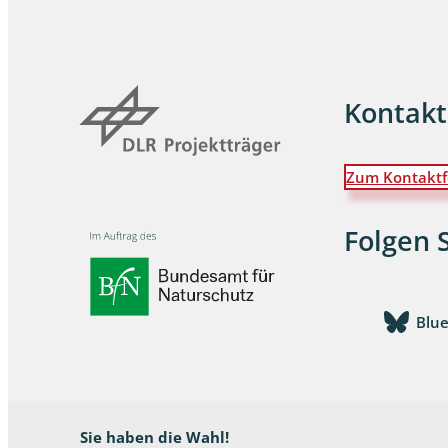
Wanzen
Wasserbe
Kontakt
Weberkne
Zum Kontaktf
Wespen
Zikaden
Folgen 
Zünslerfal
Blu
Sie haben die Wahl!