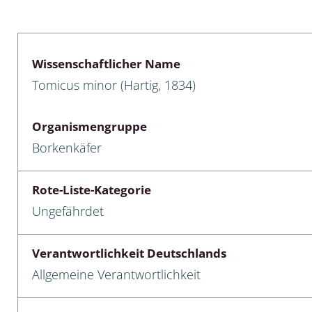
lusken
Limnische Kieselalgen
men- und Resedakäfer
Marine Makroalgen
Wissenschaftlicher Name
ebse
Moose
Tomicus minor (Hartig, 1834)
äfer
Schlauchalgen
Organismengruppe
Zieralgen
Borkenkäfer
nde wirbellose Meerestiere
Rote-Liste-Kategorie
r, Kernkäfer und
Ungefährdet
r
ücken
Verantwortlichkeit Deutschlands
Allgemeine Verantwortlichkeit
a
nia