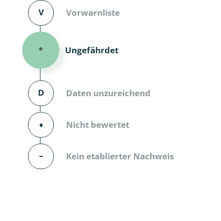
V
Vorwarnliste
Dunkelmü
Eintagsfli
Ungefährdet
*
Eulenfalte
Fransenflü
D
Daten unzureichend
Gnitzen
⬧
Nicht bewertet
Heuschre
Hundertfü
–
Kein etablierter Nachweis
Köcherflie
Kurzflügler
landbewoh
Ufer-Kugel