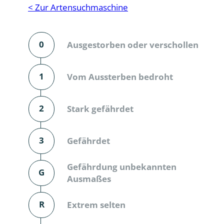
Reptilien
Binnenmol
< Zur Artensuchmaschine
Säugetiere
Blatt-, Sa
0
Ausgestorben oder verschollen
Süßwasserfische und Neunaugen
Blattfußkr
Blatthornk
1
Vom Aussterben bedroht
Bockkäfer
2
Stark gefährdet
Bodenlebe
3
Gefährdet
Borkenkäfe
Breitrüssle
Gefährdung unbekannten
G
Büschelm
Ausmaßes
Clavicorni
R
Extrem selten
Diversicor