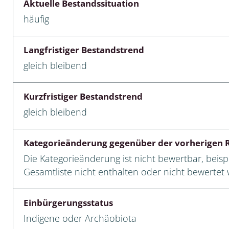
Aktuelle Bestandssituation
häufig
cken
egen
Langfristiger Bestandstrend
r, Trägspinner, Graueulchen
gleich bleibend
gler
Kurzfristiger Bestandstrend
gleich bleibend
cken
Kategorieänderung gegenüber der vorherigen R
ßer, Doppelfüßer
Die Kategorieänderung ist nicht bewertbar, beispi
Gesamtliste nicht enthalten oder nicht bewertet w
gen
Einbürgerungsstatus
artige, Stutzkäferartige,
nende Kolbenwasserkäfer,
Indigene oder Archäobiota
käfer