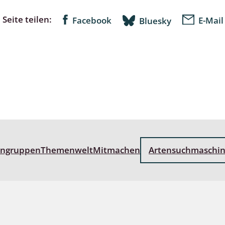
Seite teilen:
Facebook
E-Mail
Bluesky
lingsmücken
egen
ulenspinner, Sichelflügler
ige Falter
engruppen
Themenwelt
Mitmachen
Artensuchmaschi
en
 Widderchen
ken
 und Heteromera