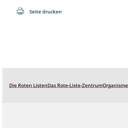
Seite drucken
Schaben
Schmetter
Schwebfli
Spanner, E
Spinnen
Spinnerart
Die Roten Listen
Das Rote-Liste-Zentrum
Organism
Steinflieg
Tagfalter,
Tastermüc
Teredilia