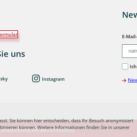
New
wohnende Käfer
ormular
E-Mail
chte
Sie uns
Ich
esky
Instagram
New
ter
asst. Sie können hier entscheiden, dass Ihr Besuch anonymisiert
ptimieren können. Weitere Informationen finden Sie in unserer
rung
Erklärung zur Barrierefreiheit