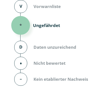
V
Vorwarnliste
Dunkelmü
Eintagsfli
Ungefährdet
*
Eulenfalte
Fransenflü
D
Daten unzureichend
Gnitzen
⬧
Nicht bewertet
Heuschre
Hundertfü
–
Kein etablierter Nachweis
Köcherflie
Kurzflügler
landbewoh
Ufer-Kugel