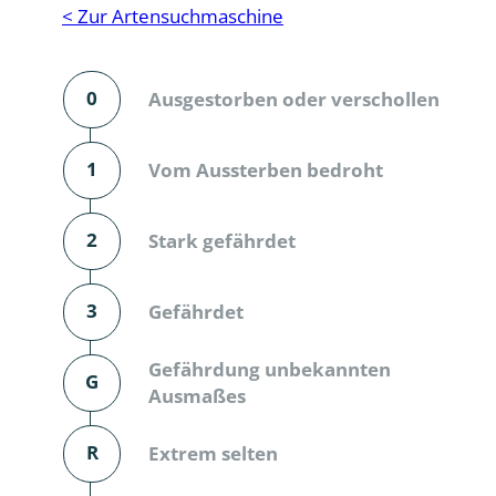
Reptilien
Binnenmol
< Zur Artensuchmaschine
Säugetiere
Blatt-, Sa
0
Ausgestorben oder verschollen
Süßwasserfische und Neunaugen
Blattfußkr
Blatthornk
1
Vom Aussterben bedroht
Bockkäfer
2
Stark gefährdet
Bodenlebe
3
Gefährdet
Borkenkäfe
Breitrüssle
Gefährdung unbekannten
G
Büschelm
Ausmaßes
Clavicorni
R
Extrem selten
Diversicor