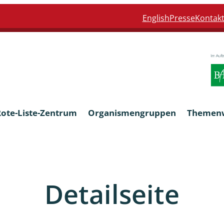
English
Presse
Kontak
Rote-Liste-Zentrum
Organismengruppen
Themen
Armleuchteralgen
Detailseite
Farn- und Blütenpflanzen
eln
Limnische Braunalgen und Ro