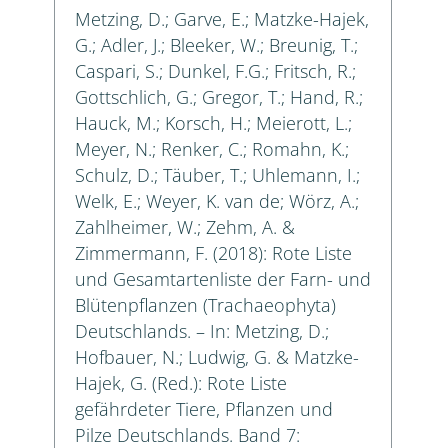
Metzing, D.; Garve, E.; Matzke-Hajek,
G.; Adler, J.; Bleeker, W.; Breunig, T.;
Caspari, S.; Dunkel, F.G.; Fritsch, R.;
Gottschlich, G.; Gregor, T.; Hand, R.;
Hauck, M.; Korsch, H.; Meierott, L.;
Meyer, N.; Renker, C.; Romahn, K.;
Schulz, D.; Täuber, T.; Uhlemann, I.;
Welk, E.; Weyer, K. van de; Wörz, A.;
Zahlheimer, W.; Zehm, A. &
Zimmermann, F. (2018): Rote Liste
und Gesamtartenliste der Farn- und
Blütenpflanzen (Trachaeophyta)
Deutschlands. – In: Metzing, D.;
Hofbauer, N.; Ludwig, G. & Matzke-
Hajek, G. (Red.): Rote Liste
gefährdeter Tiere, Pflanzen und
Pilze Deutschlands. Band 7: