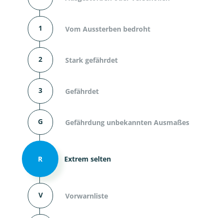
1
Vom Aussterben bedroht
2
Stark gefährdet
3
Gefährdet
G
Gefährdung unbekannten Ausmaßes
R
Extrem selten
V
Vorwarnliste