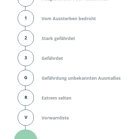
1
Vom Aussterben bedroht
2
Stark gefährdet
3
Gefährdet
G
Gefährdung unbekannten Ausmaßes
R
Extrem selten
V
Vorwarnliste