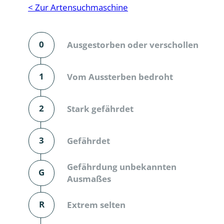
Reptilien
Binnenmol
< Zur Artensuchmaschine
Säugetiere
Blatt-, Sa
0
Ausgestorben oder verschollen
Süßwasserfische und Neunaugen
Blattfußkr
Blatthornk
1
Vom Aussterben bedroht
Bockkäfer
2
Stark gefährdet
Bodenlebe
3
Gefährdet
Borkenkäfe
Breitrüssle
Gefährdung unbekannten
G
Büschelm
Ausmaßes
Clavicorni
R
Extrem selten
Diversicor