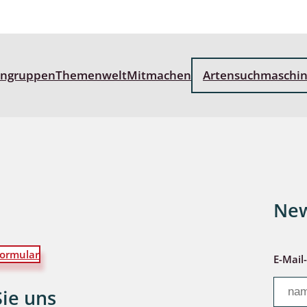
wohnende Käfer
engruppen
Themenwelt
Mitmachen
Artensuchmaschi
chte
ter
New
ormular
E-Mail
Sie uns