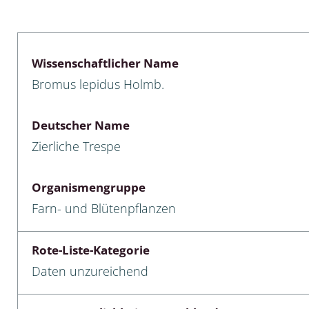
lusken
Limnische Kieselalgen
men- und Resedakäfer
Marine Makroalgen
Wissenschaftlicher Name
ebse
Moose
Bromus lepidus Holmb.
äfer
Schlauchalgen
Deutscher Name
Zieralgen
Zierliche Trespe
nde wirbellose Meerestiere
Organismengruppe
r, Kernkäfer und
Farn- und Blütenpflanzen
r
ücken
Rote-Liste-Kategorie
Daten unzureichend
a
nia