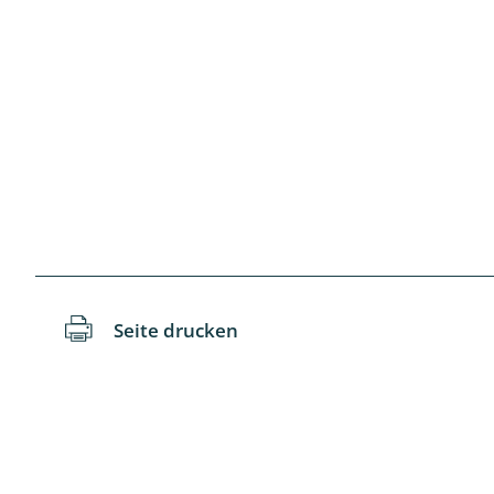
Schaben
Schmetter
Schwebfli
Spanner, E
Spinnen
Spinnerart
Seite drucken
Steinflieg
Tagfalter,
Tastermüc
Teredilia