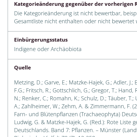
Kategorieänderung gegenüber der vorherigen R
 Tanz-, Rennraubfliegen
Die Kategorieänderung ist nicht bewertbar, beispi
Gesamtliste nicht enthalten oder nicht bewertet w
und Sandlaufkäfer
Einbürgerungsstatus
Indigene oder Archäobiota
artige
r
Quelle
espen
Metzing, D.; Garve, E.; Matzke-Hajek, G.; Adler, J.; 
F.G.; Fritsch, R.; Gottschlich, G.; Gregor, T.; Hand,
rpione
N.; Renker, C.; Romahn, K.; Schulz, D.; Täuber, T.;
A.; Zahlheimer, W.; Zehm, A. & Zimmermann, F. (2
en
Farn- und Blütenpflanzen (Trachaeophyta) Deutsch
Ludwig, G. & Matzke-Hajek, G. (Red.): Rote Liste g
mer
Deutschlands. Band 7: Pflanzen. – Münster (Landw
r