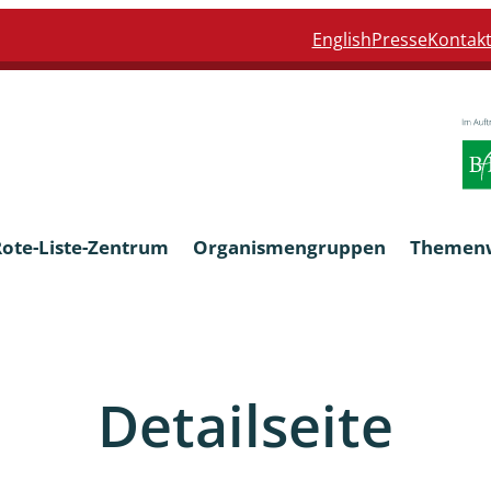
English
Presse
Kontak
Rote-Liste-Zentrum
Organismengruppen
Themen
Armleuchteralgen
Detailseite
Farn- und Blütenpflanzen
eln
Limnische Braunalgen und Ro