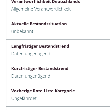
Verantwortlichkeit Deutschlands
Allgemeine Verantwortlichkeit
cken
egen
Aktuelle Bestandssituation
unbekannt
r, Trägspinner, Graueulchen
gler
Langfristiger Bestandstrend
Daten ungenügend
cken
Kurzfristiger Bestandstrend
ßer, Doppelfüßer
Daten ungenügend
gen
Vorherige Rote-Liste-Kategorie
artige, Stutzkäferartige,
Ungefährdet
nende Kolbenwasserkäfer,
käfer