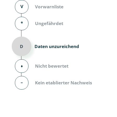
V
Vorwarnliste
Dunkelmü
Eintagsfli
*
Ungefährdet
Eulenfalte
Fransenflü
Daten unzureichend
D
Gnitzen
⬧
Nicht bewertet
Heuschre
Hundertfü
–
Kein etablierter Nachweis
Köcherflie
Kurzflügler
landbewoh
Ufer-Kugel