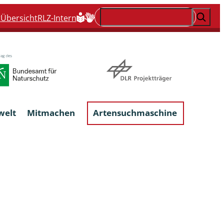
Suchen
t
Übersicht
RLZ-Intern
welt
Mitmachen
Artensuchmaschine
Flechten, flechtenbewohnende und
flechtenähnliche Pilze
Großpilze
talgen
Phytoparasitische Kleinpilze