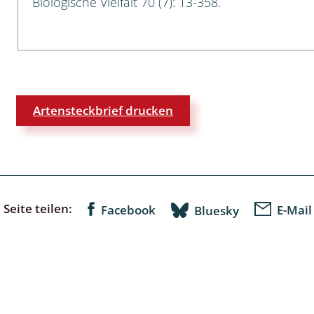
Biologische Vielfalt 70 (7): 13-358.
lingsmücken
egen
Artensteckbrief drucken
ulenspinner, Sichelflügler
ige Falter
Seite teilen:
Facebook
E-Mail
Bluesky
en
 Widderchen
ken
 und Heteromera