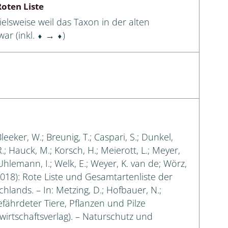
oten Liste
elsweise weil das Taxon in der alten
ar (inkl. ⬧ → ⬧)
Bleeker, W.; Breunig, T.; Caspari, S.; Dunkel,
 R.; Hauck, M.; Korsch, H.; Meierott, L.; Meyer,
 Uhlemann, I.; Welk, E.; Weyer, K. van de; Wörz,
018): Rote Liste und Gesamtartenliste der
lands. – In: Metzing, D.; Hofbauer, N.;
efährdeter Tiere, Pflanzen und Pilze
irtschaftsverlag). – Naturschutz und