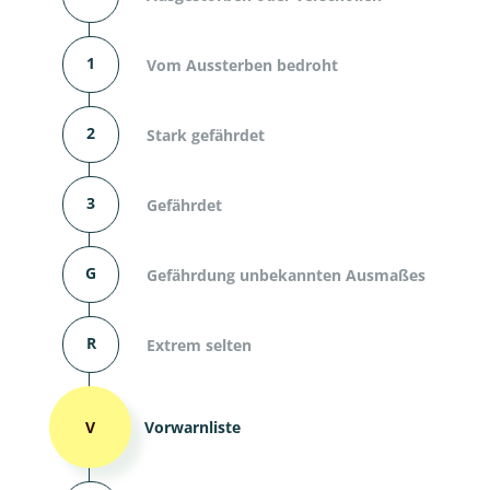
1
Vom Aussterben bedroht
2
Stark gefährdet
3
Gefährdet
G
Gefährdung unbekannten Ausmaßes
R
Extrem selten
V
Vorwarnliste