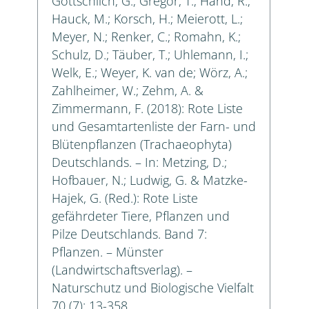
Gottschlich, G.; Gregor, T.; Hand, R.;
Hauck, M.; Korsch, H.; Meierott, L.;
Meyer, N.; Renker, C.; Romahn, K.;
Schulz, D.; Täuber, T.; Uhlemann, I.;
Welk, E.; Weyer, K. van de; Wörz, A.;
Zahlheimer, W.; Zehm, A. &
Zimmermann, F. (2018): Rote Liste
und Gesamtartenliste der Farn- und
Blütenpflanzen (Trachaeophyta)
Deutschlands. – In: Metzing, D.;
Hofbauer, N.; Ludwig, G. & Matzke-
Hajek, G. (Red.): Rote Liste
gefährdeter Tiere, Pflanzen und
Pilze Deutschlands. Band 7:
Pflanzen. – Münster
(Landwirtschaftsverlag). –
Naturschutz und Biologische Vielfalt
70 (7): 13-358.