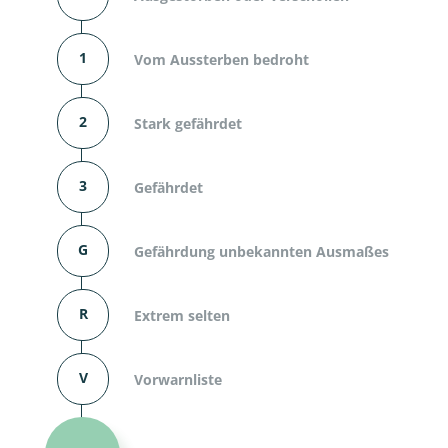
1
Vom Aussterben bedroht
2
Stark gefährdet
3
Gefährdet
G
Gefährdung unbekannten Ausmaßes
R
Extrem selten
V
Vorwarnliste