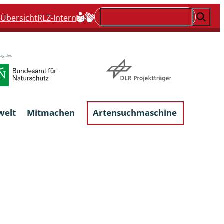
Suchen
t
Übersicht
RLZ-Intern
welt
Mitmachen
Artensuchmaschine
Flechten, flechtenbewohnende und
flechtenähnliche Pilze
Großpilze
talgen
Phytoparasitische Kleinpilze