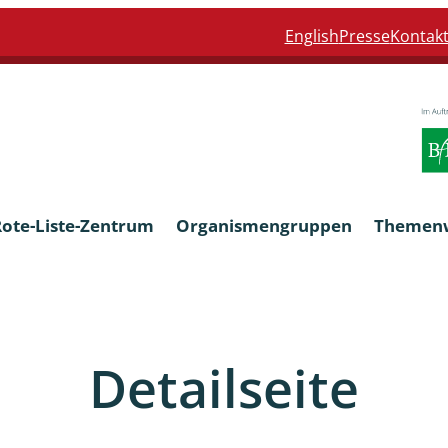
English
Presse
Kontak
Rote-Liste-Zentrum
Organismengruppen
Themen
Armleuchteralgen
Detailseite
Farn- und Blütenpflanzen
eln
Limnische Braunalgen und Ro