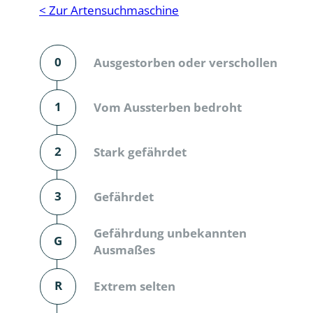
Reptilien
Binnenmol
< Zur Artensuchmaschine
Säugetiere
Blatt-, Sa
0
Ausgestorben oder verschollen
Süßwasserfische und Neunaugen
Blattfußkr
Blatthornk
1
Vom Aussterben bedroht
Bockkäfer
2
Stark gefährdet
Bodenlebe
3
Gefährdet
Borkenkäfe
Breitrüssle
Gefährdung unbekannten
G
Büschelm
Ausmaßes
Clavicorni
R
Extrem selten
Diversicor