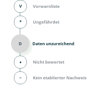
V
Vorwarnliste
Dunkelmü
Eintagsfli
*
Ungefährdet
Eulenfalte
Fransenflü
Daten unzureichend
D
Gnitzen
⬧
Nicht bewertet
Heuschre
Hundertfü
–
Kein etablierter Nachweis
Köcherflie
Kurzflügler
landbewoh
Ufer-Kugel