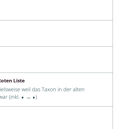
oten Liste
elsweise weil das Taxon in der alten
ar (inkl. ⬧ → ⬧)