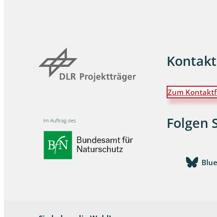
Wanzen
Wasserbe
Kontakt
Weberkne
Wespen
Zum Kontaktf
Zikaden
Folgen 
Zünslerfal
Blu