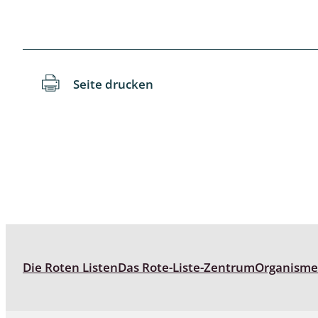
Schaben
Schmetter
Seite drucken
Schwebfli
Spanner, E
Spinnen
Spinnerart
Steinflieg
Tagfalter,
Die Roten Listen
Das Rote-Liste-Zentrum
Organism
Tastermüc
Teredilia