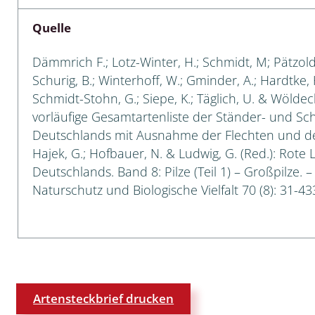
Quelle
 Tanz-, Rennraubfliegen
und Sandlaufkäfer
Dämmrich F.; Lotz-Winter, H.; Schmidt, M; Pätzold, W
Schurig, B.; Winterhoff, W.; Gminder, A.; Hardtke, H.
Schmidt-Stohn, G.; Siepe, K.; Täglich, U. & Wöldec
vorläufige Gesamtartenliste der Ständer- und S
artige
Deutschlands mit Ausnahme der Flechten und der 
Hajek, G.; Hofbauer, N. & Ludwig, G. (Red.): Rote 
r
Deutschlands. Band 8: Pilze (Teil 1) – Großpilze. 
espen
Naturschutz und Biologische Vielfalt 70 (8): 31-43
rpione
en
mer
Artensteckbrief drucken
r