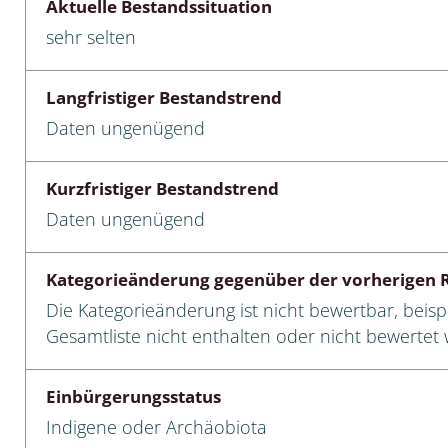
Aktuelle Bestandssituation
sehr selten
cken
egen
Langfristiger Bestandstrend
r, Trägspinner, Graueulchen
Daten ungenügend
gler
Kurzfristiger Bestandstrend
Daten ungenügend
cken
Kategorieänderung gegenüber der vorherigen R
ßer, Doppelfüßer
Die Kategorieänderung ist nicht bewertbar, beispi
Gesamtliste nicht enthalten oder nicht bewertet w
gen
Einbürgerungsstatus
artige, Stutzkäferartige,
nende Kolbenwasserkäfer,
Indigene oder Archäobiota
käfer