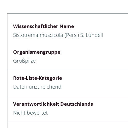
lusken
Limnische Kieselalgen
men- und Resedakäfer
Marine Makroalgen
Wissenschaftlicher Name
ebse
Moose
Sistotrema muscicola (Pers.) S. Lundell
äfer
Schlauchalgen
Organismengruppe
Zieralgen
Großpilze
nde wirbellose Meerestiere
Rote-Liste-Kategorie
r, Kernkäfer und
Daten unzureichend
r
ücken
Verantwortlichkeit Deutschlands
Nicht bewertet
a
nia