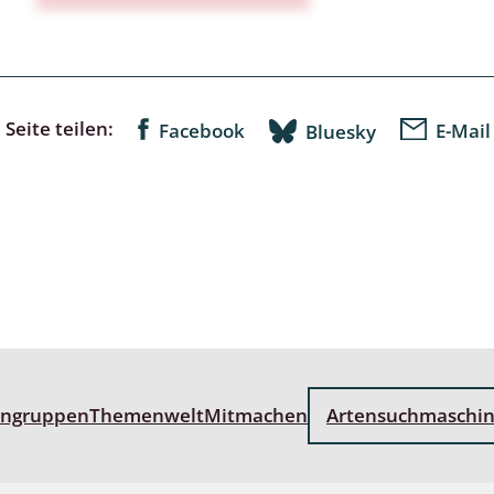
lingsmücken
Seite teilen:
Facebook
E-Mail
Bluesky
egen
ulenspinner, Sichelflügler
ige Falter
en
 Widderchen
engruppen
Themenwelt
Mitmachen
Artensuchmaschi
ken
 und Heteromera