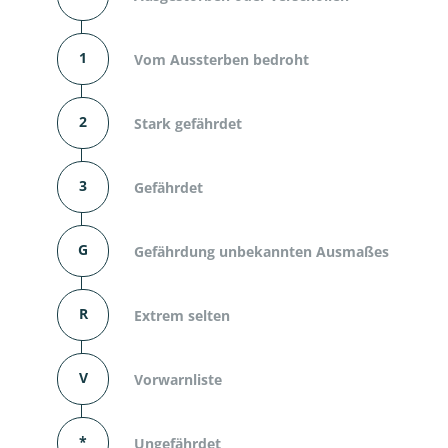
1
Vom Aussterben bedroht
2
Stark gefährdet
3
Gefährdet
G
Gefährdung unbekannten Ausmaßes
R
Extrem selten
V
Vorwarnliste
*
Ungefährdet