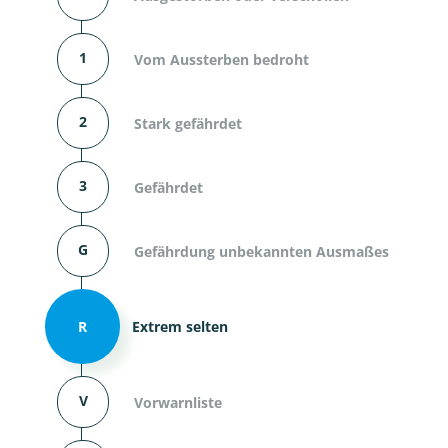
1
Vom Aussterben bedroht
2
Stark gefährdet
3
Gefährdet
G
Gefährdung unbekannten Ausmaßes
R
Extrem selten
V
Vorwarnliste