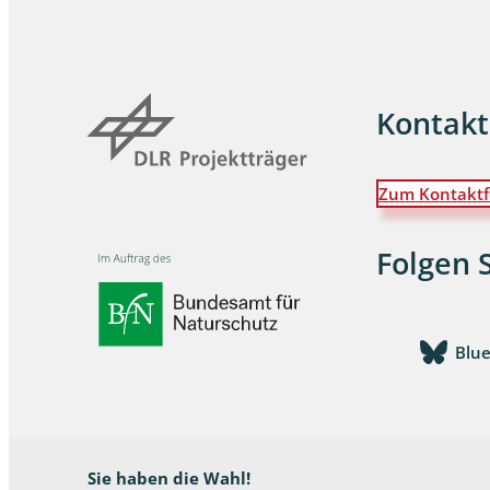
Dunkelmü
Eintagsfli
Kontakt
Eulenfalte
Fransenflü
Zum Kontaktf
Gnitzen
Folgen 
Heuschre
Hundertfü
Blu
Köcherflie
Kurzflügler
landbewoh
Sie haben die Wahl!
Ufer-Kugel