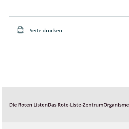
Reptilien
Binnenmol
Säugetiere
Blatt-, Sa
Süßwasserfische und Neunaugen
Blattfußkr
Seite drucken
Blatthornk
Bockkäfer
Bodenlebe
Borkenkäfe
Breitrüssle
Büschelm
Die Roten Listen
Das Rote-Liste-Zentrum
Organism
Clavicorni
Diversicor