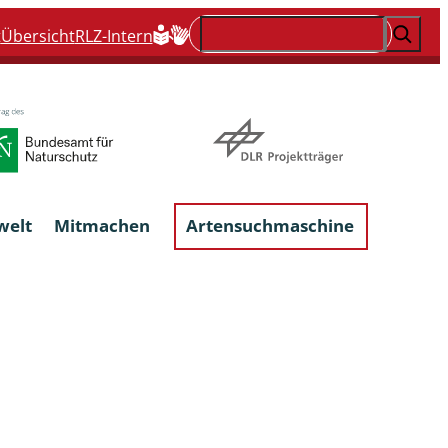
Suchen
t
Übersicht
RLZ-Intern
welt
Mitmachen
Artensuchmaschine
Flechten, flechtenbewohnende und
flechtenähnliche Pilze
Großpilze
talgen
Phytoparasitische Kleinpilze