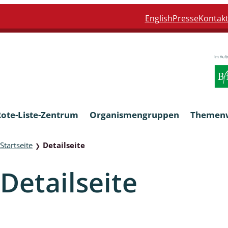
English
Presse
Kontak
Rote-Liste-Zentrum
Organismengruppen
Themen
Startseite
Detailseite
❯
Armleuchteralgen
Detailseite
Farn- und Blütenpflanzen
eln
Limnische Braunalgen und Ro