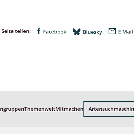
lusken
Limnische Kieselalgen
men- und Resedakäfer
Marine Makroalgen
ebse
Moose
Seite teilen:
Facebook
E-Mail
Bluesky
äfer
Schlauchalgen
Zieralgen
nde wirbellose Meerestiere
r, Kernkäfer und
r
ücken
engruppen
Themenwelt
Mitmachen
Artensuchmaschi
a
nia