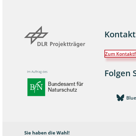
Dunkelmü
Eintagsfli
Kontakt
Eulenfalte
Fransenflü
Zum Kontaktf
Gnitzen
Folgen 
Heuschre
Hundertfü
Blu
Köcherflie
Kurzflügler
landbewoh
Sie haben die Wahl!
Ufer-Kugel