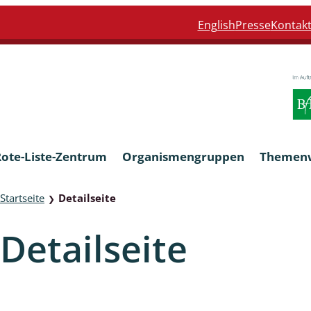
English
Presse
Kontak
Rote-Liste-Zentrum
Organismengruppen
Themen
Startseite
Detailseite
❯
Armleuchteralgen
Detailseite
Farn- und Blütenpflanzen
eln
Limnische Braunalgen und Ro