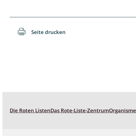
Reptilien
Binnenmol
Säugetiere
Blatt-, Sa
Süßwasserfische und Neunaugen
Blattfußkr
Seite drucken
Blatthornk
Bockkäfer
Bodenlebe
Borkenkäfe
Breitrüssle
Büschelm
Die Roten Listen
Das Rote-Liste-Zentrum
Organism
Clavicorni
Diversicor