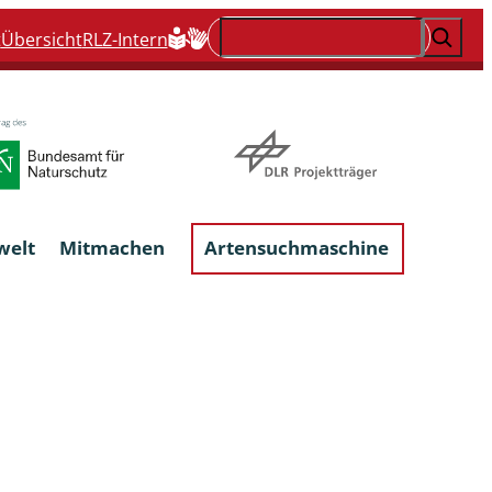
Suchen
t
Übersicht
RLZ-Intern
welt
Mitmachen
Artensuchmaschine
Flechten, flechtenbewohnende und
flechtenähnliche Pilze
Großpilze
talgen
Phytoparasitische Kleinpilze