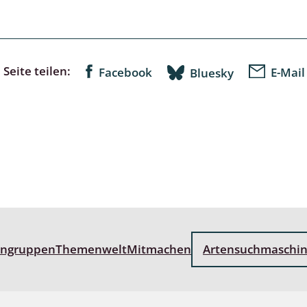
lusken
Limnische Kieselalgen
men- und Resedakäfer
Marine Makroalgen
ebse
Moose
Seite teilen:
Facebook
E-Mail
Bluesky
äfer
Schlauchalgen
Zieralgen
nde wirbellose Meerestiere
r, Kernkäfer und
r
ücken
engruppen
Themenwelt
Mitmachen
Artensuchmaschi
a
nia